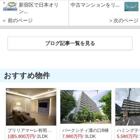
新宿区で日本オリ
中古マンションをリ...
ン...
＜ 前のページ
＞次のページ
ブログ記事一覧を見る
おすすめ物件
ブリリアマーレ有明タワー＆ガーデン
パークシティ溝の口B棟
ハミングテ
1億5,800万円
/ 2LDK
7,980万円
/ 3LDK
5,580万円
/