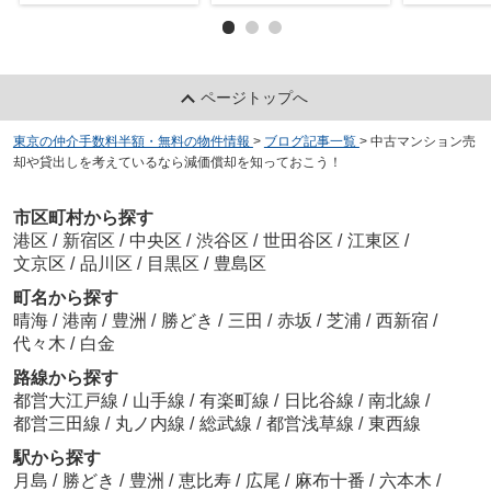
ページトップへ
東京の仲介手数料半額・無料の物件情報
>
ブログ記事一覧
>
中古マンション売
却や貸出しを考えているなら減価償却を知っておこう！
市区町村から探す
港区
/
新宿区
/
中央区
/
渋谷区
/
世田谷区
/
江東区
/
文京区
/
品川区
/
目黒区
/
豊島区
町名から探す
晴海
/
港南
/
豊洲
/
勝どき
/
三田
/
赤坂
/
芝浦
/
西新宿
/
代々木
/
白金
路線から探す
都営大江戸線
/
山手線
/
有楽町線
/
日比谷線
/
南北線
/
都営三田線
/
丸ノ内線
/
総武線
/
都営浅草線
/
東西線
駅から探す
月島
/
勝どき
/
豊洲
/
恵比寿
/
広尾
/
麻布十番
/
六本木
/