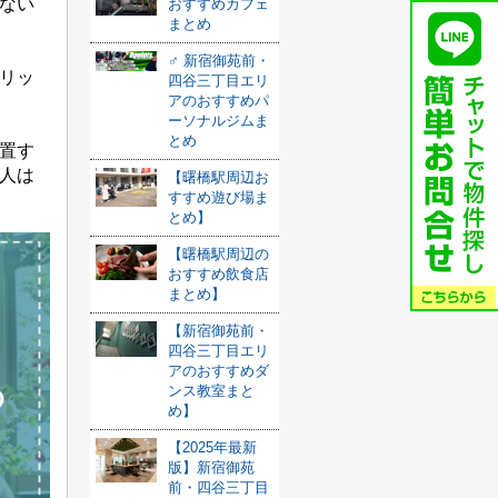
ない
おすすめカフェ
まとめ
️‍♂️ 新宿御苑前・
リッ
四谷三丁目エリ
アのおすすめパ
ーソナルジムま
とめ
置す
人は
【曙橋駅周辺お
すすめ遊び場ま
とめ】
【曙橋駅周辺の
おすすめ飲食店
まとめ】
【新宿御苑前・
四谷三丁目エリ
アのおすすめダ
ンス教室まと
め】
【2025年最新
版】新宿御苑
前・四谷三丁目