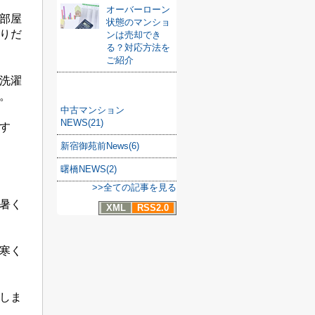
オーバーローン
部屋
状態のマンショ
りだ
ンは売却でき
る？対応方法を
ご紹介
洗濯
カテゴリ
。
中古マンション
NEWS(21)
す
新宿御苑前News(6)
曙橋NEWS(2)
>>全ての記事を見る
暑く
XML
RSS2.0
寒く
しま