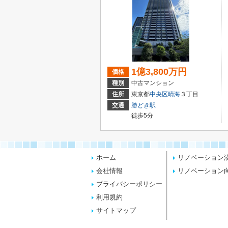
1億3,800万円
価格
種別
中古マンション
住所
東京都
中央区
晴海
３丁目
交通
勝どき駅
徒歩5分
ホーム
リノベーション
会社情報
リノベーション
プライバシーポリシー
利用規約
サイトマップ