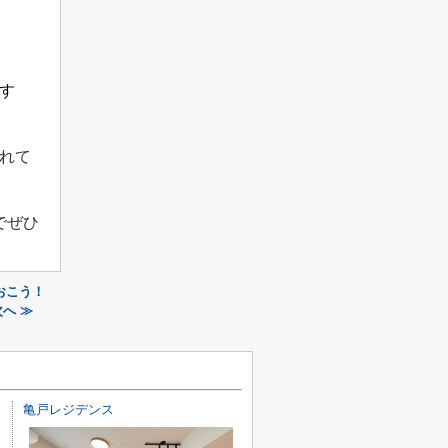
す
れて
でぜひ
おこう！
へ ≫
亀戸レジデンス