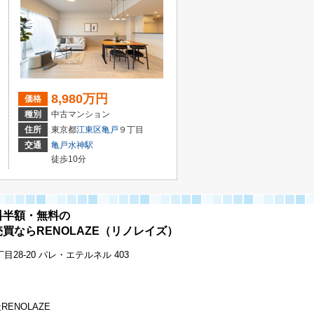
8,980万円
価格
種別
中古マンション
住所
東京都
江東区
亀戸
９丁目
交通
亀戸水神駅
徒歩10分
料半額・無料の
買ならRENOLAZE（リノレイズ）
28-20 パレ・エテルネル 403
会社RENOLAZE