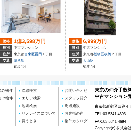
1億3,598万円
6,999万円
価格
価格
種別
中古マンション
種別
中古マンション
住所
東京都
台東区
雷門
１丁目
住所
東京都
板橋区
板橋
２丁目
交通
浅草駅
交通
大山駅
徒歩4分
徒歩7分
東京の仲介手数
済み物件
沿線検索
お問い合わせ
中古マンション売
向け物件
エリア検索
スタッフ紹介
地図検索
周辺施設
東京都新宿区四谷４丁目
リノレイズについて
お客様の声
TEL:03-5341-4693
買うとき
物件カタログ
FAX:03-5341-4694
Copyright(c) 株式