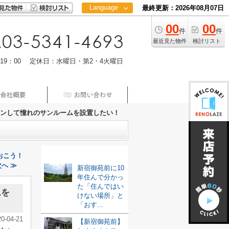
Language
最終更新：2026年08月07日
00
00
日本語
件
件
中文
最近見た物件
検討リスト
m19：00 定休日：水曜日・第2・4火曜日
ンして憧れのサンルームを設置したい！
最新記事
おこう！
へ ≫
新宿御苑前に10
年住んで分かっ
た「住んではい
ムを
けない場所」と
「おす...
20-04-21
【新宿御苑前】