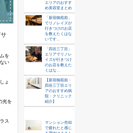
エリアのおすす
め美容室まとめ
「新宿御苑前」
でリノレイズが
行きつけのお店
を教えたくはな
どサ
いです...
「四谷三丁目」
エリアでリノレ
ムを
イズが行きつけ
ない
のお店を教えた
くはな...
【新宿御苑前・
しょ
四谷三丁目エリ
アのおすすめ病
院・クリニック
の光を
紹介】
おすすめ記事
ラス
マンション売却
で疲れたと感じ