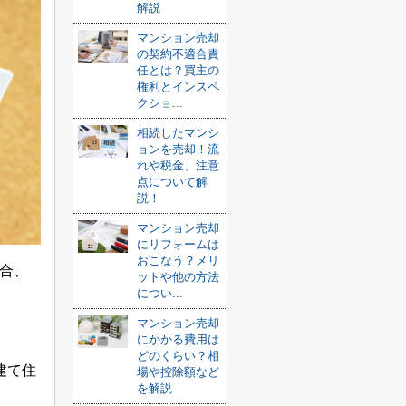
解説
マンション売却
の契約不適合責
任とは？買主の
権利とインスペ
クショ...
相続したマンシ
ョンを売却！流
れや税金、注意
点について解
説！
マンション売却
にリフォームは
おこなう？メリ
合、
ットや他の方法
につい...
マンション売却
にかかる費用は
どのくらい？相
建て住
場や控除額など
を解説