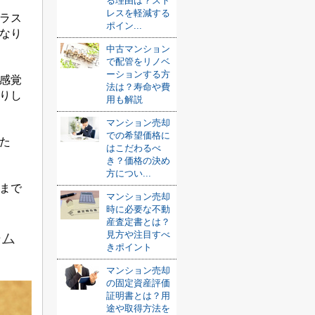
る理由は？スト
レスを軽減する
ラス
ポイン...
なり
中古マンション
で配管をリノベ
ーションする方
感覚
法は？寿命や費
りし
用も解説
マンション売却
での希望価格に
た
はこだわるべ
き？価格の決め
方につい...
まで
マンション売却
時に必要な不動
産査定書とは？
見方や注目すべ
ーム
きポイント
マンション売却
の固定資産評価
証明書とは？用
途や取得方法を