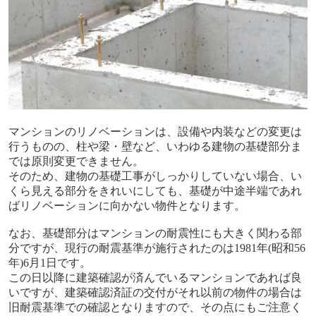
マンションのリノベーションは、設備や内装などの変更は
行うものの、柱や梁・壁など、いわゆる建物の基礎部分ま
では原則変更できません。
そのため、建物の基礎工事がしっかりしていない場合、い
くら見える部分をきれいにしても、基礎が中途半端であれ
ばリノベーションに向かない物件となります。
なお、基礎部分はマンションの耐震性にも大きく関わる部
分ですが、現行の耐震基準が施行されたのは
1981
年
(
昭和
56
年
)6
月
1
日です。
この日以降に建築確認が済んでいるマンションであれば良
いですが、建築確認済証の交付がそれ以前の物件の場合は
旧耐震基準での確認となりますので、その点にもご注意く