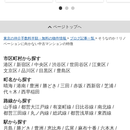
ページトップへ
東京の仲介手数料半額・無料の物件情報
>
ブログ記事一覧
>
そうなのか！リノ
ベーションに向かない中古マンションの特徴
市区町村から探す
港区
/
新宿区
/
中央区
/
渋谷区
/
世田谷区
/
江東区
/
文京区
/
品川区
/
目黒区
/
豊島区
町名から探す
晴海
/
港南
/
豊洲
/
勝どき
/
三田
/
赤坂
/
西新宿
/
芝浦
/
代々木
/
西早稲田
路線から探す
山手線
/
都営大江戸線
/
有楽町線
/
日比谷線
/
南北線
/
都営三田線
/
丸ノ内線
/
総武線
/
都営浅草線
/
東西線
駅から探す
月島
/
勝どき
/
豊洲
/
恵比寿
/
広尾
/
麻布十番
/
六本木
/