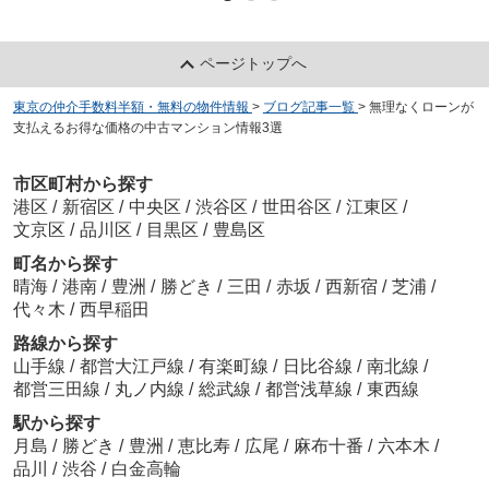
ページトップへ
東京の仲介手数料半額・無料の物件情報
>
ブログ記事一覧
>
無理なくローンが
支払えるお得な価格の中古マンション情報3選
市区町村から探す
港区
/
新宿区
/
中央区
/
渋谷区
/
世田谷区
/
江東区
/
文京区
/
品川区
/
目黒区
/
豊島区
町名から探す
晴海
/
港南
/
豊洲
/
勝どき
/
三田
/
赤坂
/
西新宿
/
芝浦
/
代々木
/
西早稲田
路線から探す
山手線
/
都営大江戸線
/
有楽町線
/
日比谷線
/
南北線
/
都営三田線
/
丸ノ内線
/
総武線
/
都営浅草線
/
東西線
駅から探す
月島
/
勝どき
/
豊洲
/
恵比寿
/
広尾
/
麻布十番
/
六本木
/
品川
/
渋谷
/
白金高輪