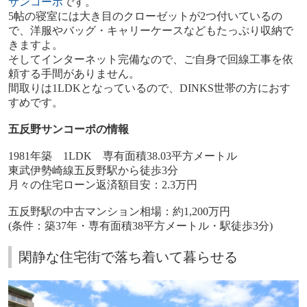
サンコーポ
です。
5
帖の寝室には大き目のクローゼットが
2
つ付いているの
で、洋服やバッグ・キャリーケースなどもたっぷり収納で
きますよ。
そしてインターネット完備なので、ご自身で回線工事を依
頼する手間がありません。
間取りは
1LDK
となっているので、
DINKS
世帯の方におす
すめです。
五反野サンコーポの情報
1981
年築
1LDK
専有面積
38.03
平方メートル
東武伊勢崎線五反野駅から徒歩
3
分
月々の住宅ローン返済額目安：
2.3
万円
五反野駅の中古マンション相場：約
1,200
万円
(
条件：築
37
年・専有面積
38
平方メートル・駅徒歩
3
分
)
閑静な住宅街で落ち着いて暮らせる