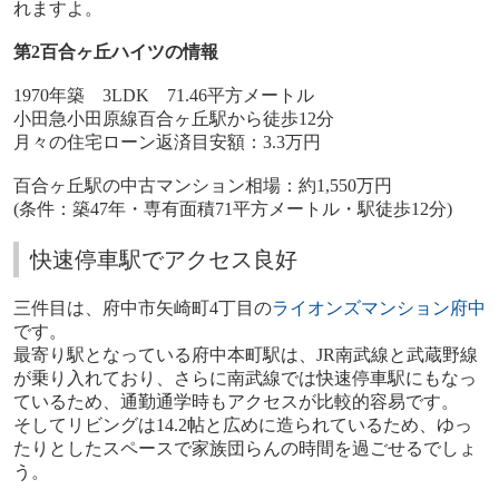
れますよ。
第
2
百合ヶ丘ハイツの情報
1970
年築
3LDK
71.46
平方メートル
小田急小田原線百合ヶ丘駅から徒歩
12
分
月々の住宅ローン返済目安額：
3.3
万円
百合ヶ丘駅の中古マンション相場：約
1,550
万円
(
条件：築
47
年・専有面積
71
平方メートル・駅徒歩
12
分
)
快速停車駅でアクセス良好
三件目は、府中市矢崎町
4
丁目の
ライオンズマンション府中
です。
最寄り駅となっている府中本町駅は、
JR
南武線と武蔵野線
が乗り入れており、さらに南武線では快速停車駅にもなっ
ているため、通勤通学時もアクセスが比較的容易です。
そしてリビングは
14.2
帖と広めに造られているため、ゆっ
たりとしたスペースで家族団らんの時間を過ごせるでしょ
う。