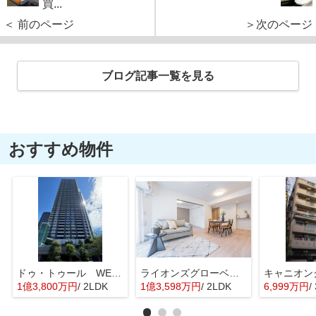
買...
＜ 前のページ
＞次のページ
ブログ記事一覧を見る
おすすめ物件
ドゥ・トゥール WEST
ライオンズグローベル浅草雷門
1億3,800万円
/ 2LDK
1億3,598万円
/ 2LDK
6,999万円
/