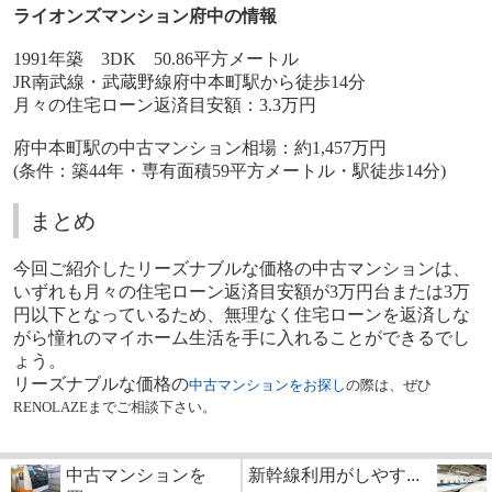
ライオンズマンション府中の情報
1991
年築
3DK
50.86
平方メートル
JR
南武線・武蔵野線府中本町駅から徒歩
14
分
月々の住宅ローン返済目安額：
3.3
万円
府中本町駅の中古マンション相場：約
1,457
万円
(
条件：築
44
年・専有面積
59
平方メートル・駅徒歩
14
分
)
まとめ
今回ご紹介した
リーズナブルな価格の
中古マンションは、
いずれも月々の住宅ローン返済目安額が
3
万円台または
3
万
円以下となっているため、無理なく住宅ローンを返済しな
がら憧れのマイホーム生活を手に入れることができるでし
ょう。
リーズナブルな価格の
中古マンションをお探し
の際は、ぜひ
RENOLAZE
までご相談下さい。
中古マンションを
新幹線利用がしやす...