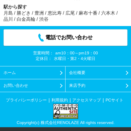
駅から探す
月島
/
勝どき
/
豊洲
/
恵比寿
/
広尾
/
麻布十番
/
六本木
/
品川
/
白金高輪
/
渋谷
電話でお問い合わせ
営業時間：
am10：00～pm19：00
定休日：
水曜日・第2・4火曜日
ホーム
会社概要
お問い合わせ
来店予約
プライバシーポリシー
利用規約
アクセスマップ
PCサイト
Copyright(c) 株式会社RENOLAZE All rights reserved.