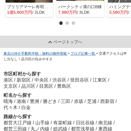
ブリリアマーレ有明タワー＆ガーデン
パークシティ溝の口B棟
ハミングテ
1億5,800万円
/ 2LDK
7,980万円
/ 3LDK
5,580万円
/
ページトップへ
東京の仲介手数料半額・無料の物件情報
>
ブログ記事一覧
>
交通アクセスは申
し分なし！品川区の住みやすさ
市区町村から探す
港区
/
新宿区
/
中央区
/
渋谷区
/
世田谷区
/
江東区
/
文京区
/
品川区
/
目黒区
/
豊島区
町名から探す
晴海
/
港南
/
豊洲
/
勝どき
/
三田
/
赤坂
/
芝浦
/
西新宿
/
代々木
/
白金
路線から探す
都営大江戸線
/
山手線
/
有楽町線
/
日比谷線
/
南北線
/
都営三田線
/
丸ノ内線
/
総武線
/
都営浅草線
/
東西線