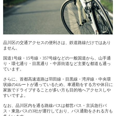
品川区の交通アクセスの便利さは、鉄道路線だけではあり
ません。
国道
1
号線・
15
号線・
357
号線などの一般国道から、山手通
り・環七通り・目黒通り・中原街道など主要な都道も通っ
ています。
さらに、首都高速道路は羽田線・目黒線・湾岸線・中央環
状線の
4
ルートが通っているため、車通勤をする方や休日に
家族でドライブすることが多い方も目的地へアクセスしや
すいですよ。
なお、品川区内を通る路線バスは都営バス・京浜急行バ
ス・東急バスの
3
社が運行しており、バス通勤をされる方も