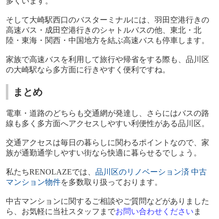
多くいます。
そして大崎駅西口のバスターミナルには、羽田空港行きの
高速バス・成田空港行きのシャトルバスの他、東北・北
陸・東海・関西・中国地方を結ぶ高速バスも停車します。
家族で高速バスを利用して旅行や帰省をする際も、品川区
の大崎駅なら多方面に行きやすく便利ですね。
まとめ
電車・道路のどちらも交通網が発達し、さらにはバスの路
線も多く多方面へアクセスしやすい利便性がある品川区。
交通アクセスは毎日の暮らしに関わるポイントなので、家
族が通勤通学しやすい街なら快適に暮らせるでしょう。
私たち
RENOLAZE
では、
品川区のリノベーション済
中古
マンション物件
を多数取り扱っております。
中古マンションに関するご相談やご質問などがありました
ら、お気軽に当社スタッフまで
お問い合わせください
ま