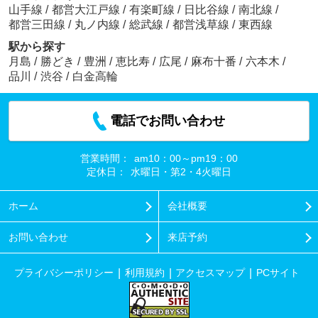
山手線
/
都営大江戸線
/
有楽町線
/
日比谷線
/
南北線
/
都営三田線
/
丸ノ内線
/
総武線
/
都営浅草線
/
東西線
駅から探す
月島
/
勝どき
/
豊洲
/
恵比寿
/
広尾
/
麻布十番
/
六本木
/
品川
/
渋谷
/
白金高輪
電話でお問い合わせ
営業時間：
am10：00～pm19：00
定休日：
水曜日・第2・4火曜日
ホーム
会社概要
お問い合わせ
来店予約
プライバシーポリシー
利用規約
アクセスマップ
PCサイト