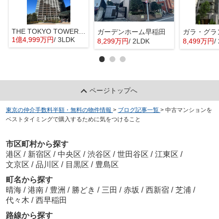
THE TOKYO TOWERS MID TOWER
ガーデンホーム早稲田
1億4,999万円
/ 3LDK
8,299万円
/ 2LDK
8,499万円
/
ページトップへ
東京の仲介手数料半額・無料の物件情報
>
ブログ記事一覧
>
中古マンションを
ベストタイミングで購入するために気をつけること
市区町村から探す
港区
/
新宿区
/
中央区
/
渋谷区
/
世田谷区
/
江東区
/
文京区
/
品川区
/
目黒区
/
豊島区
町名から探す
晴海
/
港南
/
豊洲
/
勝どき
/
三田
/
赤坂
/
西新宿
/
芝浦
/
代々木
/
西早稲田
路線から探す