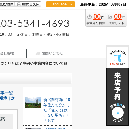
Language
最終更新：2026年08月07日
00
00
日本語
件
件
中文
最近見た物件
検討リスト
m19：00 定休日：水曜日・第2・4火曜日
づくりとは？事例や事業内容について解
最新記事
記事一覧
環境｜次
新宿御苑前に10
年住んで分かっ
た「住んではい
けない場所」と
業内
「おす...