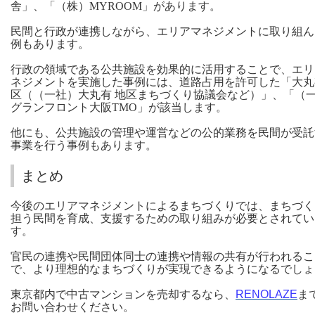
舎」、「（株）MYROOM」があります。
民間と行政が連携しながら、エリアマネジメントに取り組ん
例もあります。
行政の領域である公共施設を効果的に活用することで、エリ
ネジメントを実施した事例には、道路占用を許可した「大丸
区（（一社）大丸有 地区まちづくり協議会など）」、「（
グランフロント大阪TMO」が該当します。
他にも、公共施設の管理や運営などの公的業務を民間が受託
事業を行う事例もあります。
まとめ
今後のエリアマネジメントによるまちづくりでは、まちづく
担う民間を育成、支援するための取り組みが必要とされてい
す。
官民の連携や民間団体同士の連携や情報の共有が行われるこ
で、より理想的なまちづくりが実現できるようになるでしょ
東京都内で中古マンションを売却するなら、
RENOLAZE
ま
お問い合わせください。