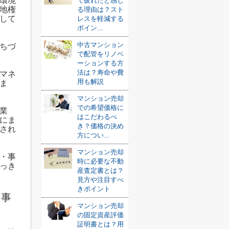
環境
で疲れたと感じ
地権
る理由は？スト
して
レスを軽減する
ポイン...
中古マンション
ちづ
で配管をリノベ
ーションする方
法は？寿命や費
マネ
用も解説
ま
マンション売却
での希望価格に
業
はこだわるべ
にま
き？価格の決め
され
方につい...
マンション売却
・事
時に必要な不動
っき
産査定書とは？
見方や注目すべ
きポイント
と事
マンション売却
の固定資産評価
証明書とは？用