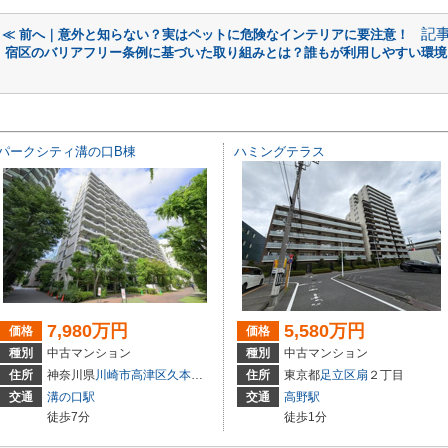
記
≪ 前へ｜意外と知らない？実はペットに危険なインテリアに要注意！
宿区のバリアフリー条例に基づいた取り組みとは？誰もが利用しやすい環境
パークシティ溝の口B棟
ハミングテラス
7,980万円
5,580万円
価格
価格
種別
中古マンション
種別
中古マンション
住所
神奈川県
川崎市高津区
久本
３丁目
住所
東京都
足立区
扇
２丁目
交通
溝の口駅
交通
高野駅
徒歩7分
徒歩1分