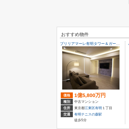
おすすめ物件
ブリリアマーレ有明タワー＆ガーデン
1億5,800万円
価格
種別
中古マンション
住所
東京都
江東区
有明
１丁目
交通
有明テニスの森駅
徒歩5分