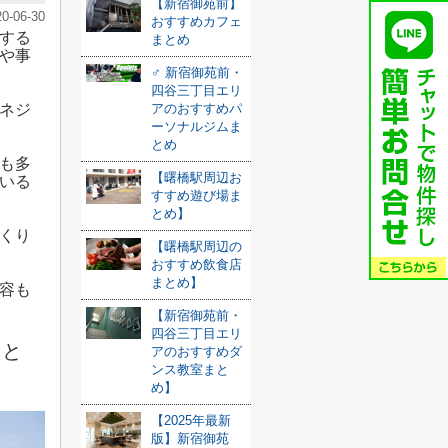
【新宿御苑前】
20-06-30
おすすめカフェ
する
まとめ
や事
️‍♂️ 新宿御苑前・
四谷三丁目エリ
ネジ
アのおすすめパ
ーソナルジムま
とめ
も多
【曙橋駅周辺お
いる
すすめ遊び場ま
とめ】
くり
【曙橋駅周辺の
おすすめ飲食店
まとめ】
容も
【新宿御苑前・
四谷三丁目エリ
トと
アのおすすめダ
ンス教室まと
め】
【2025年最新
版】新宿御苑