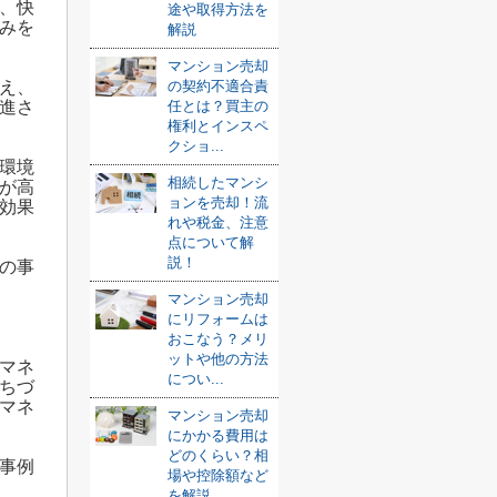
、快
途や取得方法を
みを
解説
マンション売却
の契約不適合責
え、
任とは？買主の
進さ
権利とインスペ
クショ...
環境
相続したマンシ
が高
ョンを売却！流
効果
れや税金、注意
点について解
説！
の事
マンション売却
にリフォームは
おこなう？メリ
ットや他の方法
マネ
につい...
ちづ
マネ
マンション売却
にかかる費用は
どのくらい？相
事例
場や控除額など
を解説