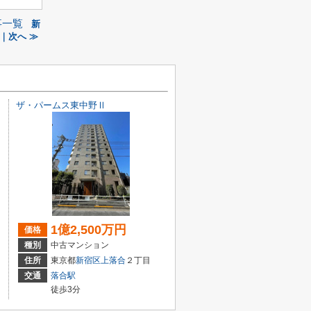
事一覧
新
｜次へ ≫
ザ・パームス東中野Ⅱ
1億2,500万円
価格
種別
中古マンション
住所
東京都
新宿区
上落合
２丁目
交通
落合駅
徒歩3分