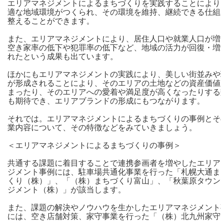
エリアマネジメントによるまちづくりを実践することにより
適な地域環境がつくられ、その環境を維持、継続できる仕組
整えることができます。
また、エリアマネジメントにより、居住人口や就業人口が増
空き家率の低下や犯罪率の低下など、地域の活力が回復・増
れたという成果も出ています。
ほかにもエリアマネジメントの実践により、美しい街並みや
が形成されることにより、そのエリアの土地などの資産価値
まったり、そのエリアへの愛着や満足度が高くなったりする
も期待でき、エリアブランドの形成にもつながります。
それでは。エリアマネジメントによるまちづくりの事例とそ
業内容について、その特徴などをみていきましょう。
＜エリアマネジメントによるまちづくりの事例＞
共通する課題に着目することで連携参画者を増やしたエリア
ジメント事例には、駐車場共通化事業を行った「札幌大通ま
くり（株）」、「（株）まちづくり富山」、「秋葉原タウン
ジメント（株）」が該当します。
また、課題の解決やノウハウを生かしたエリアマネジメント
には、空き店舗対策、家守事業を行った「（株）北九州家守