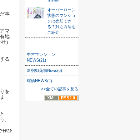
オーバーローン
だ事
状態のマンショ
ンは売却でき
る？対応方法を
アマ
ご紹介
有地
一社）
カテゴリ
中古マンション
する
NEWS(21)
新宿御苑前News(6)
曙橋NEWS(2)
>>全ての記事を見る
りを
ま
XML
RSS2.0
と
う。
でぜひ