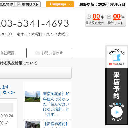
Language
最終更新：2026年08月07日
00
00
日本語
件
件
中文
最近見た物件
検討リスト
m19：00 定休日：水曜日・第2・4火曜日
ける防災対策について
最新記事
します！
｜次へ ≫
新宿御苑前に10
年住んで分かっ
た「住んではい
けない場所」と
「おす...
19-09-24
てい
【新宿御苑前】