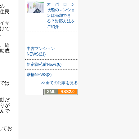
オーバーローン
の
状態のマンショ
住民
ンは売却でき
る？対応方法を
イザ
ご紹介
けで
。
カテゴリ
、給
中古マンション
る助成
NEWS(21)
新宿御苑前News(6)
曙橋NEWS(2)
では
>>全ての記事を見る
XML
RSS2.0
動だ
りが
んで
してお