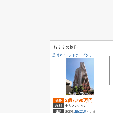
おすすめ物件
芝浦アイランドケープタワー
2億7,790万円
価格
種別
中古マンション
住所
東京都
港区
芝浦
４丁目