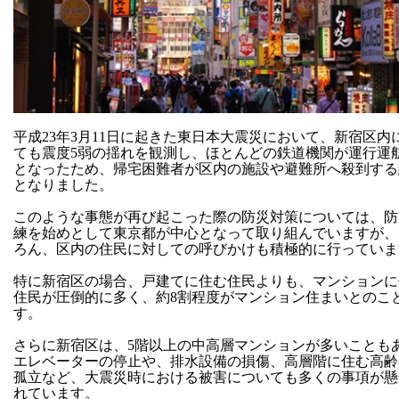
平成23年3月11日に起きた東日本大震災において、新宿区内
ても震度5弱の揺れを観測し、ほとんどの鉄道機関が運行運
となったため、帰宅困難者が区内の施設や避難所へ殺到する
となりました。
このような事態が再び起こった際の防災対策については、防
練を始めとして東京都が中心となって取り組んでいますが、
ろん、区内の住民に対しての呼びかけも積極的に行っていま
特に新宿区の場合、戸建てに住む住民よりも、マンションに
住民が圧倒的に多く、約8割程度がマンション住まいとのこ
す。
さらに新宿区は、5階以上の中高層マンションが多いことも
エレベーターの停止や、排水設備の損傷、高層階に住む高齢
孤立など、大震災時における被害についても多くの事項が懸
れています。