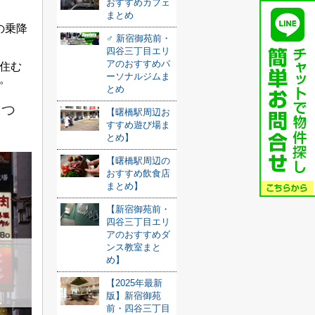
おすすめカフェ
まとめ
の乗降
️‍♂️ 新宿御苑前・
四谷三丁目エリ
アのおすすめパ
住む
ーソナルジムま
。
とめ
につ
【曙橋駅周辺お
すすめ遊び場ま
とめ】
【曙橋駅周辺の
おすすめ飲食店
まとめ】
【新宿御苑前・
四谷三丁目エリ
アのおすすめダ
ンス教室まと
め】
【2025年最新
版】新宿御苑
前・四谷三丁目