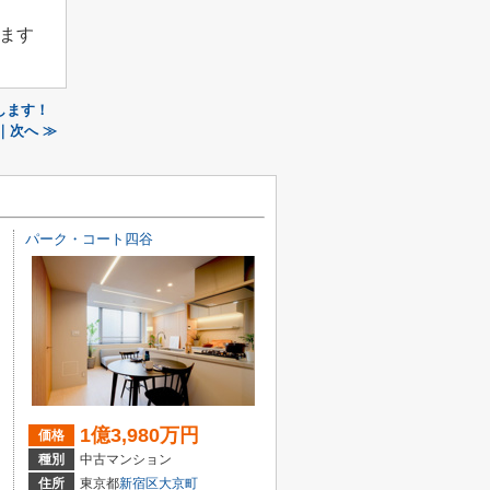
ます
します！
｜次へ ≫
パーク・コート四谷
1億3,980万円
価格
種別
中古マンション
住所
東京都
新宿区
大京町