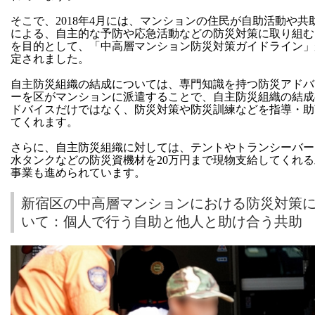
そこで、2018年4月には、マンションの住民が自助活動や共
による、自主的な予防や応急活動などの防災対策に取り組む
を目的として、「中高層マンション防災対策ガイドライン」
定されました。
自主防災組織の結成については、専門知識を持つ防災アドバ
ーを区がマンションに派遣することで、自主防災組織の結成
ドバイスだけではなく、防災対策や防災訓練などを指導・助
てくれます。
さらに、自主防災組織に対しては、テントやトランシーバー
水タンクなどの防災資機材を20万円まで現物支給してくれ
事業も進められています。
新宿区の中高層マンションにおける防災対策
いて：個人で行う自助と他人と助け合う共助