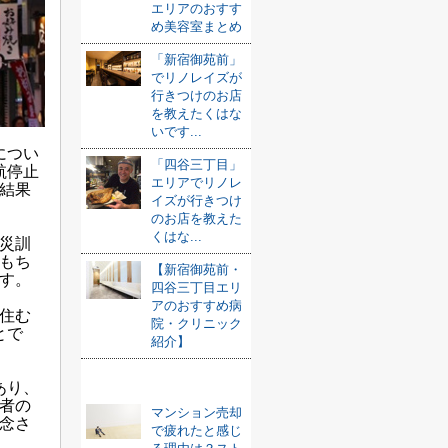
エリアのおすす
め美容室まとめ
「新宿御苑前」
でリノレイズが
行きつけのお店
を教えたくはな
いです...
につい
「四谷三丁目」
航停止
エリアでリノレ
結果
イズが行きつけ
のお店を教えた
くはな...
災訓
もち
【新宿御苑前・
す。
四谷三丁目エリ
アのおすすめ病
住む
院・クリニック
とで
紹介】
おすすめ記事
あり、
者の
マンション売却
念さ
で疲れたと感じ