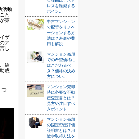
る理由は？スト
レスを軽減する
助活動
ポイン...
こと
が策
中古マンション
で配管をリノベ
ーションする方
イザ
法は？寿命や費
のア
用も解説
言し
マンション売却
での希望価格に
、給
はこだわるべ
る助成
き？価格の決め
方につい...
マンション売却
につ
時に必要な不動
産査定書とは？
見方や注目すべ
きポイント
マンション売却
の固定資産評価
証明書とは？用
途や取得方法を