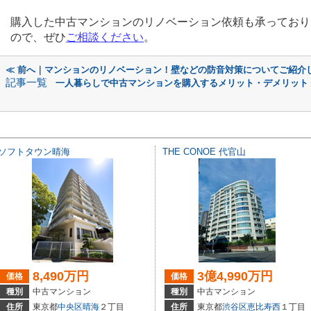
購入した中古マンションのリノベーション依頼も承っており
ので、ぜひ
ご相談ください
。
≪ 前へ｜マンションのリノベーション！壁などの防音対策についてご紹介
記事一覧
一人暮らしで中古マンションを購入するメリット・デメリット
ソフトタウン晴海
THE CONOE 代官山
8,490万円
3億4,990万円
価格
価格
種別
中古マンション
種別
中古マンション
住所
東京都
中央区
晴海
２丁目
住所
東京都
渋谷区
恵比寿西
１丁目