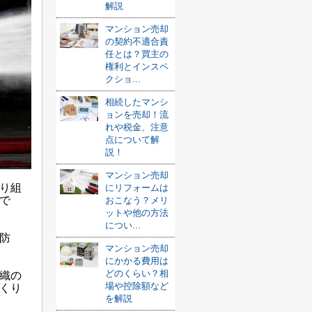
解説
マンション売却
の契約不適合責
任とは？買主の
権利とインスペ
クショ...
相続したマンシ
ョンを売却！流
れや税金、注意
点について解
説！
マンション売却
り組
にリフォームは
で
おこなう？メリ
ットや他の方法
につい...
防
マンション売却
にかかる費用は
どのくらい？相
織の
場や控除額など
くり
を解説