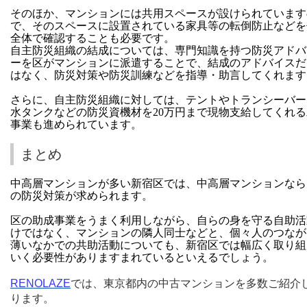
そのほか、マンションには共用スペースが設けられています
で、そのスペースに設置されている家具等の転倒防止などを
全体で確認することも必要です。
自主防災組織の結成については、専門知識を持つ防災アドバ
ーを区がマンションに派遣することで、結成のアドバイスだ
はなく、防災対策や防災訓練などを指導・助言してくれます
さらに、自主防災組織に対しては、テントやトランシーバー
水タンクなどの防災資機材を20万円まで現物支給してくれ
事業も進められています。
まとめ
中高層マンションが多い新宿区では、中高層マンションなら
の防災対策が求められます。
区の助成事業をうまく利用しながら、自らの身を守る自助活
けではなく、マンションの隣人同士などと、個々人のつなが
薄いなかでの共助活動についても、新宿区では幅広く取り組
いく必要性がありますまれているといえるでしょう。
RENOLAZE
では、東京都内の中古マンションを多数ご紹介
ります。