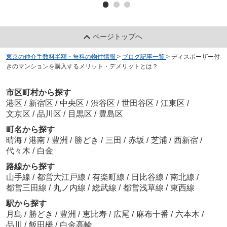
ページトップへ
東京の仲介手数料半額・無料の物件情報
>
ブログ記事一覧
>
ディスポーザー付
きのマンションを購入するメリット・デメリットとは？
市区町村から探す
港区
/
新宿区
/
中央区
/
渋谷区
/
世田谷区
/
江東区
/
文京区
/
品川区
/
目黒区
/
豊島区
町名から探す
晴海
/
港南
/
豊洲
/
勝どき
/
三田
/
赤坂
/
芝浦
/
西新宿
/
代々木
/
白金
路線から探す
山手線
/
都営大江戸線
/
有楽町線
/
日比谷線
/
南北線
/
都営三田線
/
丸ノ内線
/
総武線
/
都営浅草線
/
東西線
駅から探す
月島
/
勝どき
/
豊洲
/
恵比寿
/
広尾
/
麻布十番
/
六本木
/
品川
/
飯田橋
/
白金高輪