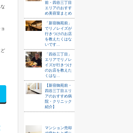
前・四谷三丁目
れな
エリアのおすす
め美容室まとめ
「新宿御苑前」
ショ
でリノレイズが
行きつけのお店
を教えたくはな
いです...
はど
「四谷三丁目」
エリアでリノレ
さ
イズが行きつけ
のお店を教えた
くはな...
【新宿御苑前・
四谷三丁目エリ
アのおすすめ病
院・クリニック
紹介】
おすすめ記事
意
マンション売却