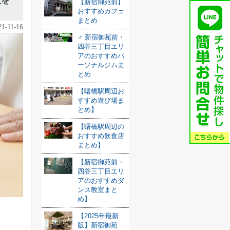
人を
【新宿御苑前】
おすすめカフェ
まとめ
21-11-16
️‍♂️ 新宿御苑前・
四谷三丁目エリ
アのおすすめパ
ーソナルジムま
とめ
【曙橋駅周辺お
すすめ遊び場ま
とめ】
【曙橋駅周辺の
おすすめ飲食店
まとめ】
【新宿御苑前・
四谷三丁目エリ
アのおすすめダ
ンス教室まと
め】
【2025年最新
版】新宿御苑