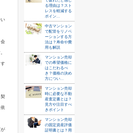
で疲れたと感じ
る理由は？スト
レスを軽減する
ポイン...
会い
中古マンション
で配管をリノベ
ーションする方
ち会
法は？寿命や費
用も解説
す。
マンション売却
での希望価格に
、す
はこだわるべ
き？価格の決め
方につい...
マンション売却
時に必要な不動
る契
産査定書とは？
見方や注目すべ
に依
きポイント
マンション売却
の固定資産評価
どが
証明書とは？用