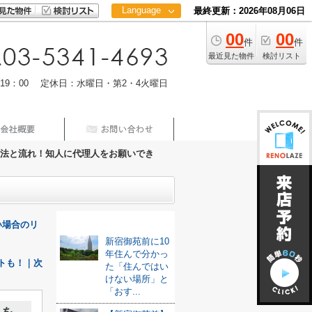
Language
最終更新：2026年08月06日
00
00
日本語
件
件
中文
最近見た物件
検討リスト
m19：00 定休日：水曜日・第2・4火曜日
法と流れ！知人に代理人をお願いでき
最新記事
い場合のリ
新宿御苑前に10
年住んで分かっ
トも！｜次
た「住んではい
けない場所」と
「おす...