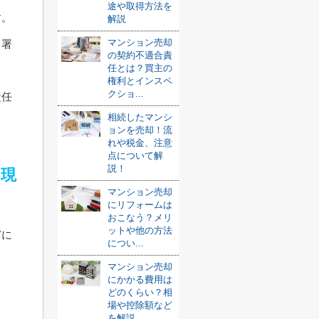
途や取得方法を
す。
解説
マンション売却
、署
の契約不適合責
任とは？買主の
権利とインスペ
クショ...
責任
相続したマンシ
ョンを売却！流
れや税金、注意
点について解
説！
回現
マンション売却
にリフォームは
おこなう？メリ
ットや他の方法
どに
につい...
マンション売却
にかかる費用は
どのくらい？相
場や控除額など
を解説