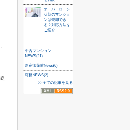
オーバーローン
ま
状態のマンショ
ンは売却でき
る？対応方法を
ご紹介
カテゴリ
ん。
中古マンション
NEWS(21)
新宿御苑前News(6)
。
曙橋NEWS(2)
郵送
>>全ての記事を見る
XML
RSS2.0