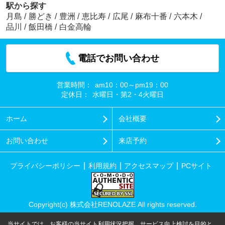
駅から探す
月島
/
勝どき
/
豊洲
/
恵比寿
/
広尾
/
麻布十番
/
六本木
/
品川
/
飯田橋
/
白金高輪
電話でお問い合わせ
営業時間：
am10：00～pm19：00
定休日：
水曜日・第2・4火曜日
ホーム
会社概要
お問い合わせ
来店予約
プライバシーポリシー
利用規約
アクセスマップ
PCサイト
Copyright(c) 株式会社RENOLAZE All rights reserved.
当サイトでは、お客様の当サイト利用状況把握、サービス向上検討を目的と