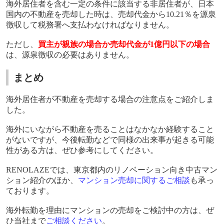
海外居住者を含む一定の条件に該当する非居住者が、日本
国内の不動産を売却した時は、売却代金から
10.21
％を源泉
徴収して税務署へ支払わなければなりません。
ただし、
買主が親族の場合か売却代金が
1
億円以下の場合
は、源泉徴収の必要はありません。
まとめ
海外居住者が不動産を売却する場合の注意点をご紹介しま
した。
海外にいながら不動産を売ることはなかなか経験すること
がないですが、今後転勤などで同様の出来事が起きる可能
性がある方は、ぜひ参考にしてください。
RENOLAZE
では、東京都内のリノベーション向き中古マン
ション紹介のほか、
マンション売却に関するご相談
も承っ
ております。
海外転勤を理由にマンションの売却をご検討中の方は、ぜ
ひ当社まで
ご相談ください
。