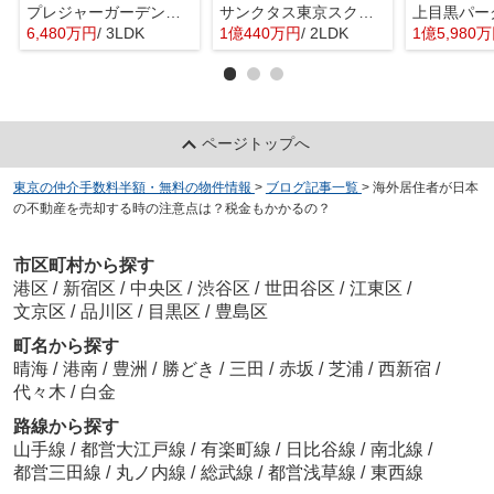
プレジャーガーデン葛西
サンクタス東京スクエア
6,480万円
/ 3LDK
1億440万円
/ 2LDK
1億5,980
ページトップへ
東京の仲介手数料半額・無料の物件情報
>
ブログ記事一覧
>
海外居住者が日本
の不動産を売却する時の注意点は？税金もかかるの？
市区町村から探す
港区
/
新宿区
/
中央区
/
渋谷区
/
世田谷区
/
江東区
/
文京区
/
品川区
/
目黒区
/
豊島区
町名から探す
晴海
/
港南
/
豊洲
/
勝どき
/
三田
/
赤坂
/
芝浦
/
西新宿
/
代々木
/
白金
路線から探す
山手線
/
都営大江戸線
/
有楽町線
/
日比谷線
/
南北線
/
都営三田線
/
丸ノ内線
/
総武線
/
都営浅草線
/
東西線