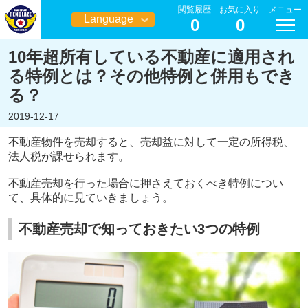
閲覧履歴
お気に入り
メニュー
Language
0
0
日本語
10年超所有している不動産に適用され
る特例とは？その他特例と併用もでき
る？
2019-12-17
不動産物件を売却すると、売却益に対して一定の所得税、
法人税が課せられます。
不動産売却を行った場合に押さえておくべき特例につい
て
、
具体的に見ていきましょう。
不動産売却で知っておきたい3つの特例