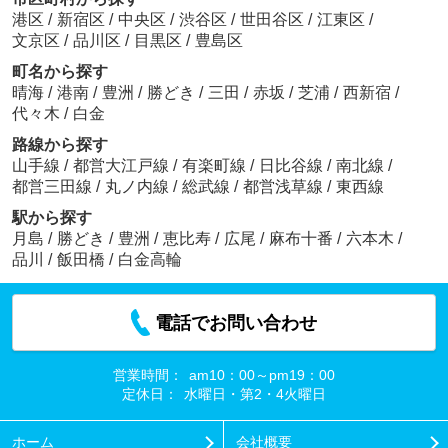
港区
/
新宿区
/
中央区
/
渋谷区
/
世田谷区
/
江東区
/
文京区
/
品川区
/
目黒区
/
豊島区
町名から探す
晴海
/
港南
/
豊洲
/
勝どき
/
三田
/
赤坂
/
芝浦
/
西新宿
/
代々木
/
白金
路線から探す
山手線
/
都営大江戸線
/
有楽町線
/
日比谷線
/
南北線
/
都営三田線
/
丸ノ内線
/
総武線
/
都営浅草線
/
東西線
駅から探す
月島
/
勝どき
/
豊洲
/
恵比寿
/
広尾
/
麻布十番
/
六本木
/
品川
/
飯田橋
/
白金高輪
電話でお問い合わせ
営業時間：
am10：00～pm19：00
定休日：
水曜日・第2・4火曜日
ホーム
会社概要