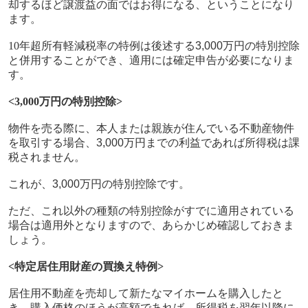
却するほど譲渡益の面ではお得になる、ということになり
ます。
10
年超所有軽減税率の特例は後述する
3,000
万円の特別控除
と併用することができ、適用には確定申告が必要になりま
す。
<3,000
万円の特別控除
>
物件を売る際に、本人または親族が住んでいる不動産物件
を取引する場合、
3,000
万円までの利益であれば所得税は課
税されません。
これが、
3,000
万円の特別控除です。
ただ、これ以外の種類の特別控除がすでに適用されている
場合は適用外となりますので、あらかじめ確認しておきま
しょう。
<
特定居住用財産の買換え特例
>
居住用不動産を売却して新たなマイホームを購入したと
き、購入価格のほうが高額であれば、所得税を翌年以降に