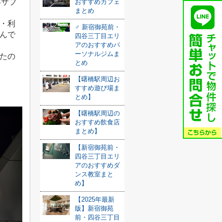
年サブ
おすすめカフェ
まとめ
・利
️‍♂️ 新宿御苑前・
んで
四谷三丁目エリ
アのおすすめパ
ーソナルジムま
たの
とめ
【曙橋駅周辺お
すすめ遊び場ま
とめ】
【曙橋駅周辺の
おすすめ飲食店
まとめ】
【新宿御苑前・
四谷三丁目エリ
アのおすすめダ
ンス教室まと
め】
【2025年最新
版】新宿御苑
前・四谷三丁目