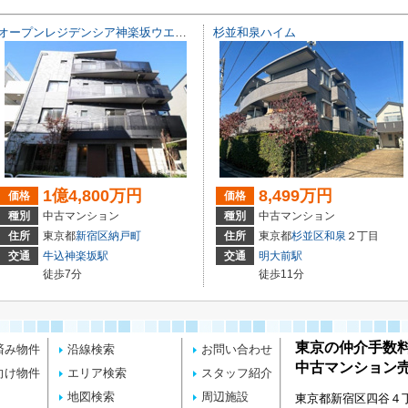
オープンレジデンシア神楽坂ウエスト・テラス
杉並和泉ハイム
1億4,800万円
8,499万円
価格
価格
種別
中古マンション
種別
中古マンション
住所
東京都
新宿区
納戸町
住所
東京都
杉並区
和泉
２丁目
交通
牛込神楽坂駅
交通
明大前駅
徒歩7分
徒歩11分
東京の仲介手数
済み物件
沿線検索
お問い合わせ
中古マンション売
向け物件
エリア検索
スタッフ紹介
地図検索
周辺施設
東京都新宿区四谷４丁目