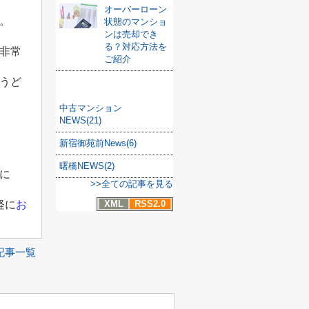
オーバーローン
。
状態のマンショ
ンは売却でき
る？対応方法を
非常
ご紹介
うど
カテゴリ
中古マンション
NEWS(21)
新宿御苑前News(6)
曙橋NEWS(2)
に
>>全ての記事を見る
軽に
お
XML
RSS2.0
記事一覧