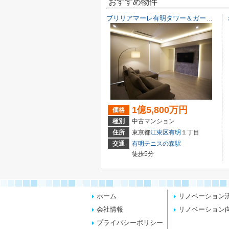
おすすめ物件
ブリリアマーレ有明タワー＆ガーデン
1億5,800万円
価格
種別
中古マンション
住所
東京都
江東区
有明
１丁目
交通
有明テニスの森駅
徒歩5分
ホーム
リノベーション
会社情報
リノベーション
プライバシーポリシー