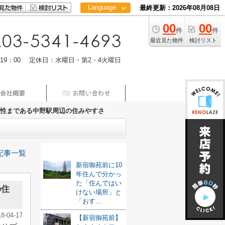
Language
最終更新：2026年08月08日
00
00
日本語
件
件
中文
最近見た物件
検討リスト
m19：00 定休日：水曜日・第2・4火曜日
性まである中野駅周辺の住みやすさ
最新記事
記事一覧
新宿御苑前に10
年住んで分かっ
た「住んではい
の住
けない場所」と
「おす...
18-04-17
【新宿御苑前】