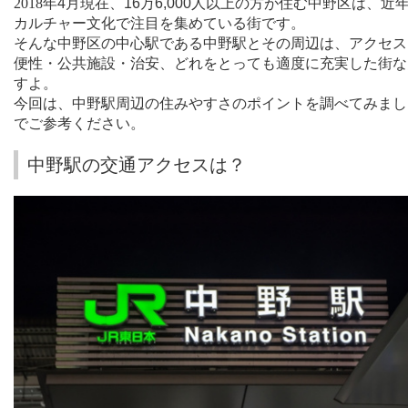
2018
年
4
月現在、
16
万
6,000
人以上の方が住む中野区は、近
カルチャー文化で注目を集めている街です。
そんな中野区の中心駅である中野駅とその周辺は、アクセス
便性・公共施設・治安、どれをとっても適度に充実した街な
すよ。
今回は、中野駅周辺の住みやすさのポイントを調べてみまし
でご参考ください。
中野駅の交通アクセスは？