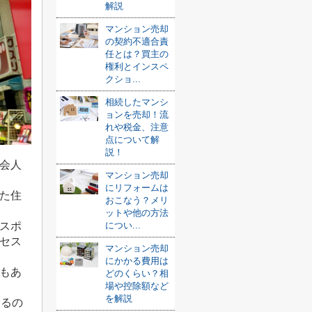
解説
マンション売却
の契約不適合責
任とは？買主の
権利とインスペ
クショ...
相続したマンシ
ョンを売却！流
れや税金、注意
点について解
説！
会人
マンション売却
にリフォームは
た住
おこなう？メリ
ットや他の方法
スポ
につい...
セス
マンション売却
にかかる費用は
もあ
どのくらい？相
場や控除額など
を解説
あるの