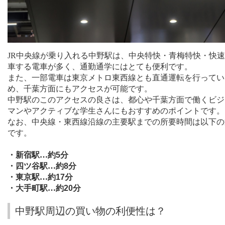
JR
中央線が乗り入れる中野駅は、中央特快・青梅特快・快速
車する電車が多く、通勤通学にはとても便利です。
また、一部電車は東京メトロ東西線とも直通運転を行ってい
め、千葉方面にもアクセスが可能です。
中野駅のこのアクセスの良さは、都心や千葉方面で働くビジ
マンやアクティブな学生さんにもおすすめのポイントです。
なお、中央線・東西線沿線の主要駅までの所要時間は以下の
です。
・新宿駅…約
5
分
・四ツ谷駅…約
8
分
・東京駅…約
17
分
・大手町駅…約
20
分
中野駅周辺の買い物の利便性は？