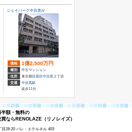
ジェイパーク中目黒Ⅳ
1億2,500万円
価格
種別
中古マンション
住所
東京都
目黒区
中目黒
２丁目
交通
中目黒駅
徒歩11分
料半額・無料の
買ならRENOLAZE（リノレイズ）
28-20 パレ・エテルネル 403