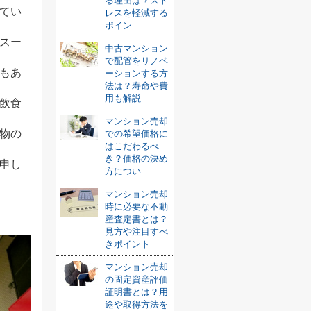
る理由は？スト
てい
レスを軽減する
ポイン...
スー
中古マンション
で配管をリノベ
もあ
ーションする方
法は？寿命や費
用も解説
飲食
マンション売却
物の
での希望価格に
はこだわるべ
き？価格の決め
申し
方につい...
マンション売却
時に必要な不動
産査定書とは？
見方や注目すべ
きポイント
マンション売却
の固定資産評価
証明書とは？用
途や取得方法を